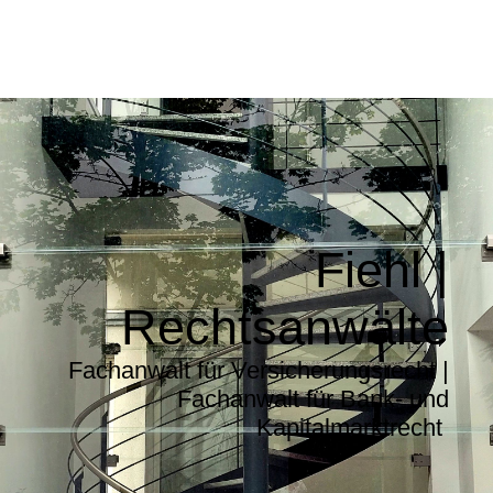
Fiehl |
Rechtsanwälte
Fachanwalt für Versicherungsrecht |
Fachanwalt für Bank- und
Kapitalmarktrecht