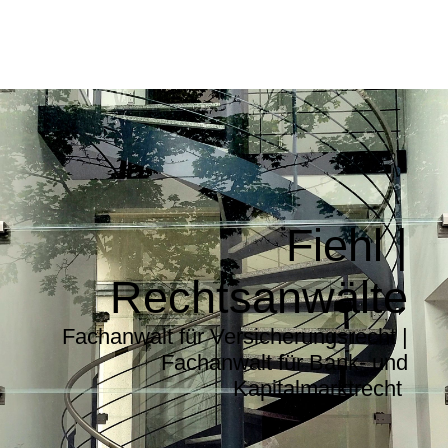
Fiehl |
Rechtsanwälte
Fachanwalt für Versicherungsrecht |
Fachanwalt für Bank- und
Kapitalmarktrecht