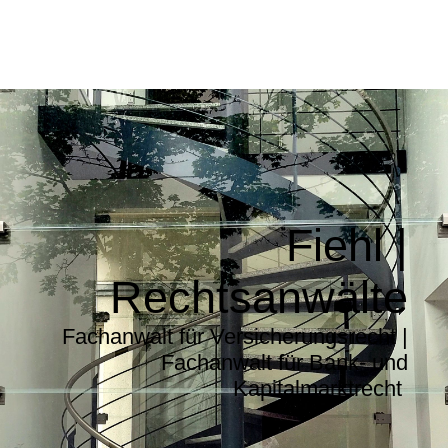
Fiehl |
Rechtsanwälte
Fachanwalt für Versicherungsrecht |
Fachanwalt für Bank- und
Kapitalmarktrecht