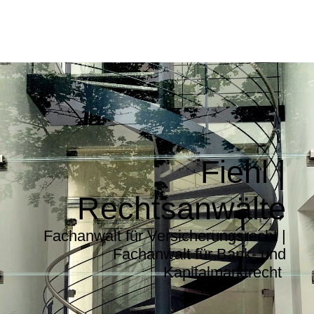
Fiehl |
Rechtsanwälte
Fachanwalt für Versicherungsrecht |
Fachanwalt für Bank- und
Kapitalmarktrecht