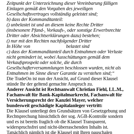
Zeitpunkt der Unterzeichnung dieser Vereinbarung fälligen
Einlagen gemäß den Vorgaben des jeweiligen
Gesellschaftsvertrages vollständig geleistet sind;
b) dass der Kommanditanteil:
() unbelastet ist und an diesem keine Rechte Dritter
(insbesonere Pfand-, Vorkaufs-, oder sonstige Erwerbsrechte
Dritter oder Absichtserklärungen dazu) bestehen;
() nur mit den Rechten nachfolgender Dritter
In Höhe von belastet sind
c) dass der Kommanditanteil durch Entnahmen oder Verluste
nicht gemindert ist, wobei Ausschüttungen gemäß dem
Verkaufsprospekt oder solche, die durch
Gesellschafterversammlungen beschlossen wurden, nicht als
Entnahmen im Sinne dieser Garantie zu verstehen sind;“
Die TradeOn ist nun der Ansicht, auf Grund dieser Klausel
stünde Ihr der geltend gemachte Anspruch zu.
Anderer Ansicht ist Rechtsanwalt Christian Fiehl, LL.M.,
Fachanwalt für Bank-Kapitalmarkrecht, Fachanwalt für
Versicherungsrecht der Kanzlei Mayer, welcher
bundesweit geschädigte Kapitalanleger vertritt:
Die Klausel unterliegt den Grundsätzen von Gesetzgebung und
Rechtsprechung hinsichtlich der sog. AGB-Kontrolle sondern
und es ist bereits fraglich ob die Klausel Transparent,
widerspruchsfrei und nicht-überraschenden Inhalts ist.
Tatsächlich nämlich ist die Klausel mit Ihren pauschalen