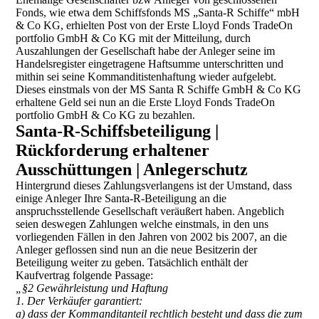
Fonds, wie etwa dem Schiffsfonds MS „Santa-R Schiffe“ mbH
& Co KG, erhielten Post von der Erste Lloyd Fonds TradeOn
portfolio GmbH & Co KG mit der Mitteilung, durch
Auszahlungen der Gesellschaft habe der Anleger seine im
Handelsregister eingetragene Haftsumme unterschritten und
mithin sei seine Kommanditistenhaftung wieder aufgelebt.
Dieses einstmals von der MS Santa R Schiffe GmbH & Co KG
erhaltene Geld sei nun an die Erste Lloyd Fonds TradeOn
portfolio GmbH & Co KG zu bezahlen.
Santa-R-Schiffsbeteiligung |
Rückforderung erhaltener
Ausschüttungen | Anlegerschutz
Hintergrund dieses Zahlungsverlangens ist der Umstand, dass
einige Anleger Ihre Santa-R-Beteiligung an die
anspruchsstellende Gesellschaft veräußert haben. Angeblich
seien deswegen Zahlungen welche einstmals, in den uns
vorliegenden Fällen in den Jahren von 2002 bis 2007, an die
Anleger geflossen sind nun an die neue Besitzerin der
Beteiligung weiter zu geben. Tatsächlich enthält der
Kaufvertrag folgende Passage:
„§2 Gewährleistung und Haftung
1. Der Verkäufer garantiert:
a) dass der Kommanditanteil rechtlich besteht und dass die zum