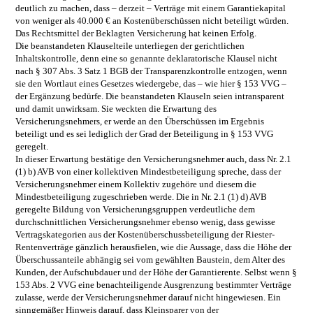
deutlich zu machen, dass – derzeit – Verträge mit einem Garantiekapital
von weniger als 40.000 € an Kostenüberschüssen nicht beteiligt würden.
Das Rechtsmittel der Beklagten Versicherung hat keinen Erfolg.
Die beanstandeten Klauselteile unterliegen der gerichtlichen
Inhaltskontrolle, denn eine so genannte deklaratorische Klausel nicht
nach § 307 Abs. 3 Satz 1 BGB der Transparenzkontrolle entzogen, wenn
sie den Wortlaut eines Gesetzes wiedergebe, das – wie hier § 153 VVG –
der Ergänzung bedürfe. Die beanstandeten Klauseln seien intransparent
und damit unwirksam. Sie weckten die Erwartung des
Versicherungsnehmers, er werde an den Überschüssen im Ergebnis
beteiligt und es sei lediglich der Grad der Beteiligung in § 153 VVG
geregelt.
In dieser Erwartung bestätige den Versicherungsnehmer auch, dass Nr. 2.1
(1) b) AVB von einer kollektiven Mindestbeteiligung spreche, dass der
Versicherungsnehmer einem Kollektiv zugehöre und diesem die
Mindestbeteiligung zugeschrieben werde. Die in Nr. 2.1 (1) d) AVB
geregelte Bildung von Versicherungsgruppen verdeutliche dem
durchschnittlichen Versicherungsnehmer ebenso wenig, dass gewisse
Vertragskategorien aus der Kostenüberschussbeteiligung der Riester-
Rentenverträge gänzlich herausfielen, wie die Aussage, dass die Höhe der
Überschussanteile abhängig sei vom gewählten Baustein, dem Alter des
Kunden, der Aufschubdauer und der Höhe der Garantierente. Selbst wenn §
153 Abs. 2 VVG eine benachteiligende Ausgrenzung bestimmter Verträge
zulasse, werde der Versicherungsnehmer darauf nicht hingewiesen. Ein
sinngemäßer Hinweis darauf, dass Kleinsparer von der