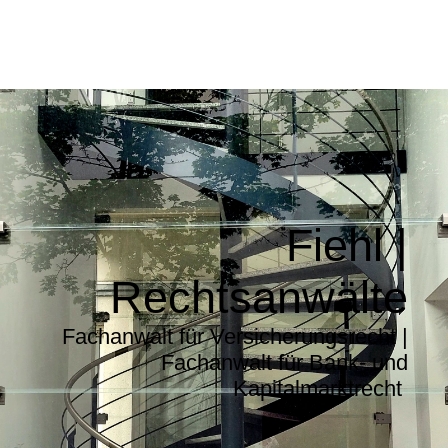
Fiehl |
Rechtsanwälte
Fachanwalt für Versicherungsrecht |
Fachanwalt für Bank- und
Kapitalmarktrecht