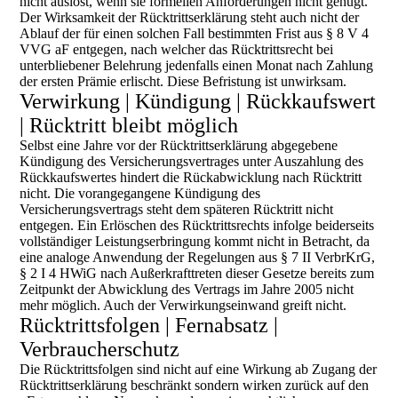
nicht auslöst, wenn sie formellen Anforderungen nicht genügt.
Der Wirksamkeit der Rücktrittserklärung steht auch nicht der
Ablauf der für einen solchen Fall bestimmten Frist aus § 8 V 4
VVG aF entgegen, nach welcher das Rücktrittsrecht bei
unterbliebener Belehrung jedenfalls einen Monat nach Zahlung
der ersten Prämie erlischt. Diese Befristung ist unwirksam.
Verwirkung | Kündigung | Rückkaufswert
| Rücktritt bleibt möglich
Selbst eine Jahre vor der Rücktrittserklärung abgegebene
Kündigung des Versicherungsvertrages unter Auszahlung des
Rückkaufswertes hindert die Rückabwicklung nach Rücktritt
nicht. Die vorangegangene Kündigung des
Versicherungsvertrags steht dem späteren Rücktritt nicht
entgegen. Ein Erlöschen des Rücktrittsrechts infolge beiderseits
vollständiger Leistungserbringung kommt nicht in Betracht, da
eine analoge Anwendung der Regelungen aus § 7 II VerbrKrG,
§ 2 I 4 HWiG nach Außerkrafttreten dieser Gesetze bereits zum
Zeitpunkt der Abwicklung des Vertrags im Jahre 2005 nicht
mehr möglich. Auch der Verwirkungseinwand greift nicht.
Rücktrittsfolgen | Fernabsatz |
Verbraucherschutz
Die Rücktrittsfolgen sind nicht auf eine Wirkung ab Zugang der
Rücktrittserklärung beschränkt sondern wirken zurück auf den