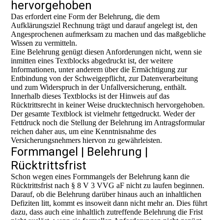
hervorgehoben
Das erfordert eine Form der Belehrung, die dem
Aufklärungsziel Rechnung trägt und darauf angelegt ist, den
Angesprochenen aufmerksam zu machen und das maßgebliche
Wissen zu vermitteln.
Eine Belehrung genügt diesen Anforderungen nicht, wenn sie
inmitten eines Textblocks abgedruckt ist, der weitere
Informationen, unter anderem über die Ermächtigung zur
Entbindung von der Schweigepflicht, zur Datenverarbeitung
und zum Widerspruch in der Unfallversicherung, enthält.
Innerhalb dieses Textblocks ist der Hinweis auf das
Rücktrittsrecht in keiner Weise drucktechnisch hervorgehoben.
Der gesamte Textblock ist vielmehr fettgedruckt. Weder der
Fettdruck noch die Stellung der Belehrung im Antragsformular
reichen daher aus, um eine Kenntnisnahme des
Versicherungsnehmers hiervon zu gewährleisten.
Formmangel | Belehrung |
Rücktrittsfrist
Schon wegen eines Formmangels der Belehrung kann die
Rücktrittsfrist nach § 8 V 3 VVG aF nicht zu laufen beginnen.
Darauf, ob die Belehrung darüber hinaus auch an inhaltlichen
Defiziten litt, kommt es insoweit dann nicht mehr an. Dies führt
dazu, dass auch eine inhaltlich zutreffende Belehrung die Frist