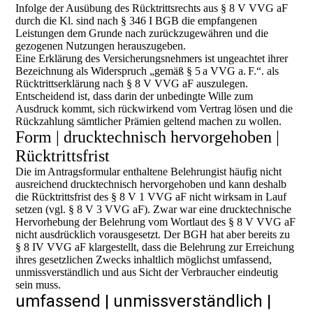
Infolge der Ausübung des Rücktrittsrechts aus § 8 V VVG aF
durch die Kl. sind nach § 346 I BGB die empfangenen
Leistungen dem Grunde nach zurückzugewähren und die
gezogenen Nutzungen herauszugeben.
Eine Erklärung des Versicherungsnehmers ist ungeachtet ihrer
Bezeichnung als Widerspruch „gemäß § 5 a VVG a. F.“. als
Rücktrittserklärung nach § 8 V VVG aF auszulegen.
Entscheidend ist, dass darin der unbedingte Wille zum
Ausdruck kommt, sich rückwirkend vom Vertrag lösen und die
Rückzahlung sämtlicher Prämien geltend machen zu wollen.
Form | drucktechnisch hervorgehoben |
Rücktrittsfrist
Die im Antragsformular enthaltene Belehrungist häufig nicht
ausreichend drucktechnisch hervorgehoben und kann deshalb
die Rücktrittsfrist des § 8 V 1 VVG aF nicht wirksam in Lauf
setzen (vgl. § 8 V 3 VVG aF). Zwar war eine drucktechnische
Hervorhebung der Belehrung vom Wortlaut des § 8 V VVG aF
nicht ausdrücklich vorausgesetzt. Der BGH hat aber bereits zu
§ 8 IV VVG aF klargestellt, dass die Belehrung zur Erreichung
ihres gesetzlichen Zwecks inhaltlich möglichst umfassend,
unmissverständlich und aus Sicht der Verbraucher eindeutig
sein muss.
umfassend | unmissverständlich |