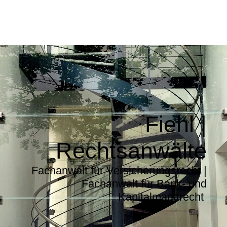
Fiehl |
Rechtsanwälte
Fachanwalt für Versicherungsrecht |
Fachanwalt für Bank- und
Kapitalmarktrecht