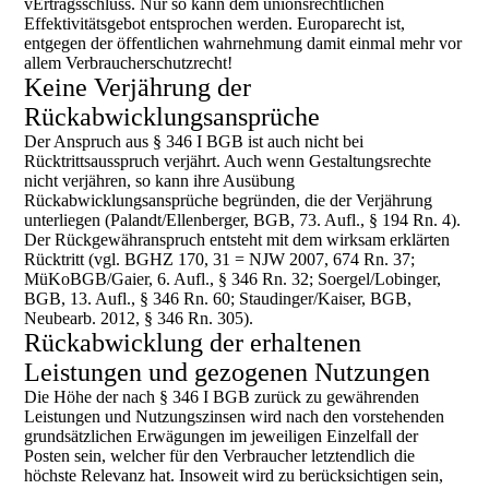
vErtragsschluss. Nur so kann dem unionsrechtlichen
Effektivitätsgebot entsprochen werden. Europarecht ist,
entgegen der öffentlichen wahrnehmung damit einmal mehr vor
allem Verbraucherschutzrecht!
Keine Verjährung der
Rückabwicklungsansprüche
Der Anspruch aus § 346 I BGB ist auch nicht bei
Rücktrittsausspruch verjährt. Auch wenn Gestaltungsrechte
nicht verjähren, so kann ihre Ausübung
Rückabwicklungsansprüche begründen, die der Verjährung
unterliegen (Palandt/Ellenberger, BGB, 73. Aufl., § 194 Rn. 4).
Der Rückgewähranspruch entsteht mit dem wirksam erklärten
Rücktritt (vgl. BGHZ 170, 31 = NJW 2007, 674 Rn. 37;
MüKoBGB/Gaier, 6. Aufl., § 346 Rn. 32; Soergel/Lobinger,
BGB, 13. Aufl., § 346 Rn. 60; Staudinger/Kaiser, BGB,
Neubearb. 2012, § 346 Rn. 305).
Rückabwicklung der erhaltenen
Leistungen und gezogenen Nutzungen
Die Höhe der nach § 346 I BGB zurück zu gewährenden
Leistungen und Nutzungszinsen wird nach den vorstehenden
grundsätzlichen Erwägungen im jeweiligen Einzelfall der
Posten sein, welcher für den Verbraucher letztendlich die
höchste Relevanz hat. Insoweit wird zu berücksichtigen sein,