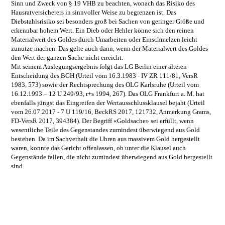
Sinn und Zweck von § 19 VHB zu beachten, wonach das Risiko des
Hausratversicherers in sinnvoller Weise zu begrenzen ist. Das
Diebstahlsrisiko sei besonders groß bei Sachen von geringer Größe und
erkennbar hohem Wert. Ein Dieb oder Hehler könne sich den reinen
Materialwert des Goldes durch Umarbeiten oder Einschmelzen leicht
zunutze machen. Das gelte auch dann, wenn der Materialwert des Goldes
den Wert der ganzen Sache nicht erreicht.
Mit seinem Auslegungsergebnis folgt das LG Berlin einer älteren
Entscheidung des BGH (Urteil vom 16.3.1983 - IV ZR 111/81, VersR
1983, 573) sowie der Rechtsprechung des OLG Karlsruhe (Urteil vom
16.12.1993 – 12 U 249/93, r+s 1994, 267). Das OLG Frankfurt a. M. hat
ebenfalls jüngst das Eingreifen der Wertausschlussklausel bejaht (Urteil
vom 26.07.2017 - 7 U 119/16, BeckRS 2017, 121732, Anmerkung Grams,
FD-VersR 2017, 394384). Der Begriff «Goldsache» sei erfüllt, wenn
wesentliche Teile des Gegenstandes zumindest überwiegend aus Gold
bestehen. Da im Sachverhalt die Uhren aus massivem Gold hergestellt
waren, konnte das Gericht offenlassen, ob unter die Klausel auch
Gegenstände fallen, die nicht zumindest überwiegend aus Gold hergestellt
sind.