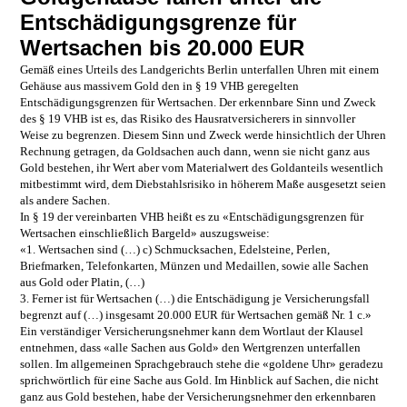
Entschädigungsgrenze für
Wertsachen bis 20.000 EUR
Gemäß eines Urteils des Landgerichts Berlin unterfallen Uhren mit einem
Gehäuse aus massivem Gold den in § 19 VHB geregelten
Entschädigungsgrenzen für Wertsachen. Der erkennbare Sinn und Zweck
des § 19 VHB ist es, das Risiko des Hausratversicherers in sinnvoller
Weise zu begrenzen. Diesem Sinn und Zweck werde hinsichtlich der Uhren
Rechnung getragen, da Goldsachen auch dann, wenn sie nicht ganz aus
Gold bestehen, ihr Wert aber vom Materialwert des Goldanteils wesentlich
mitbestimmt wird, dem Diebstahlsrisiko in höherem Maße ausgesetzt seien
als andere Sachen.
In § 19 der vereinbarten VHB heißt es zu «Entschädigungsgrenzen für
Wertsachen einschließlich Bargeld» auszugsweise:
«1. Wertsachen sind (…) c) Schmucksachen, Edelsteine, Perlen,
Briefmarken, Telefonkarten, Münzen und Medaillen, sowie alle Sachen
aus Gold oder Platin, (…)
3. Ferner ist für Wertsachen (…) die Entschädigung je Versicherungsfall
begrenzt auf (…) insgesamt 20.000 EUR für Wertsachen gemäß Nr. 1 c.»
Ein verständiger Versicherungsnehmer kann dem Wortlaut der Klausel
entnehmen, dass «alle Sachen aus Gold» den Wertgrenzen unterfallen
sollen. Im allgemeinen Sprachgebrauch stehe die «goldene Uhr» geradezu
sprichwörtlich für eine Sache aus Gold. Im Hinblick auf Sachen, die nicht
ganz aus Gold bestehen, habe der Versicherungsnehmer den erkennbaren