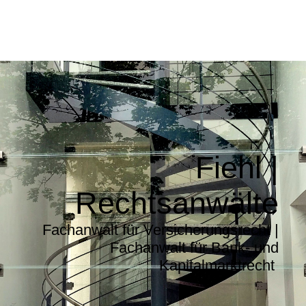
Fiehl |
Rechtsanwälte
Fachanwalt für Versicherungsrecht |
Fachanwalt für Bank- und
Kapitalmarktrecht